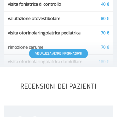
visita foniatrica di controllo
40 €
valutazione otovestibolare
80 €
visita otorinolaringoiatrica pediatrica
70 €
rimozione cerume
70 €
VISUALIZZA ALTRE INFORMAZIONI
visita otorinolaringoiatrica domiciliare
180 €
prove di deglutizione
70 €
RECENSIONI DEI PAZIENTI
Studio clinico
70 €
Visita di controllo
70 €