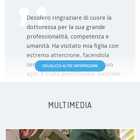
Desidero ringraziare di cuore la
dottoressa per la sua grande
professionalità, competenza e
umanità. Ha visitato mia figlia con
estrema attenzione, facendola
sentire subito tranquilla e a suo
VISUALIZZA ALTRE INFORMAZIONI
agio. È stata gentilissima, paziente
e disponibile, mettendo a proprio
agio anche noi genitori. È raro
incontrare una professionista così
MULTIMEDIA
preparata e allo stesso tempo così
empatica. La consiglio vivamente a
chiunque cerchi un medico capace,
attento e davvero vicino ai propri