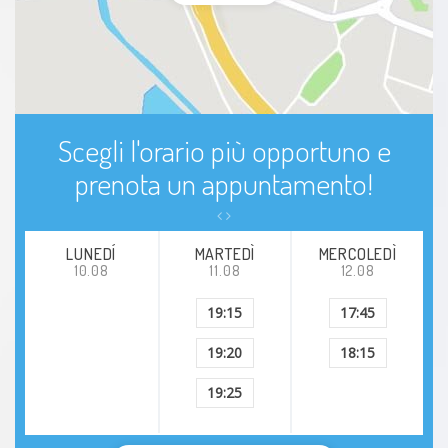
Scegli l'orario più opportuno e
prenota un appuntamento!
LUNEDÍ
MARTEDÌ
MERCOLEDÌ
10.08
11.08
12.08
19:15
17:45
19:20
18:15
19:25