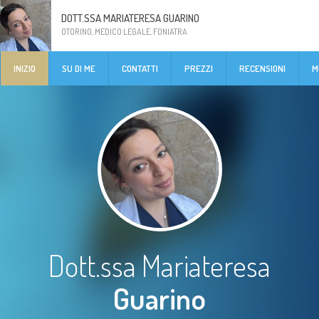
DOTT.SSA MARIATERESA GUARINO
OTORINO, MEDICO LEGALE, FONIATRA
INIZIO
SU DI ME
CONTATTI
PREZZI
RECENSIONI
M
Dott.ssa Mariateresa
Guarino