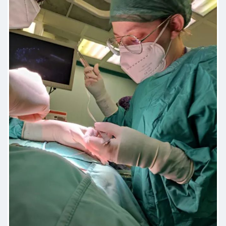
pazienti. Grazie di cuore!
Paziente
Visita scrupolosa e terapia davvero
efficace. È un medico davvero
preparato e competente. In più è
una persona empatica che mette a
proprio agio ed è sempre pronta a
fugare ogni dubbio e perplessità.
Eccezionale sotto ogni punto di