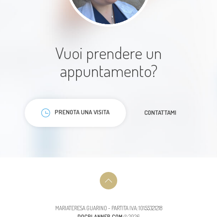
Paziente
Vuoi prendere un
appuntamento?
La dottoressa una persona modo ,
molto professionale consiglio
PRENOTA UNA VISITA
CONTATTAMI
vivamente!
Paziente
MARIATERESA GUARINO - PARTITA IVA: 10155321218
DOCPLANNER.COM
© 2026