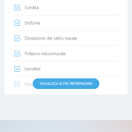
Sordità
Disfonia
Deviazione del setto nasale
Poliposi nasosinusale
tonsillite
VISUALIZZA ALTRE INFORMAZIONI
Epistassi
Faringite
Polipo
Neurinoma