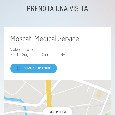
PRENOTA UNA VISITA
Acufene
Tosse
Moscati Medical Service
Rinite
Viale del Toro 4
Roncopatia
80014 Giugliano in Campania, NA
Afta
CHIAMA IL DOTTORE
Esofagite da reflusso
Otosclerosi
Laringite
VEDI MAPPA