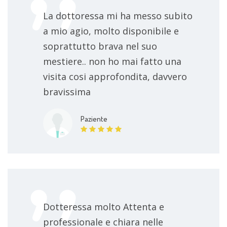
impedenzometria
70 €
La dottoressa mi ha messo subito
a mio agio, molto disponibile e
esame vestibolare
80 €
soprattutto brava nel suo
esame impedenzometrico
70 €
mestiere.. non ho mai fatto una
visita cosi approfondita, davvero
esame clinico della funzionalità vestibolare
80 €
bravissima
visita vestibolare (vertigini)
80 €
Paziente
visita medico legale
Da 150 €
Dotteressa molto Attenta e
professionale e chiara nelle