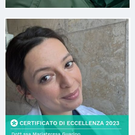
vista.
Paziente
Dottoressa dalle competenze
impeccabili e molto empatica! La
consiglio vivamente
Paziente