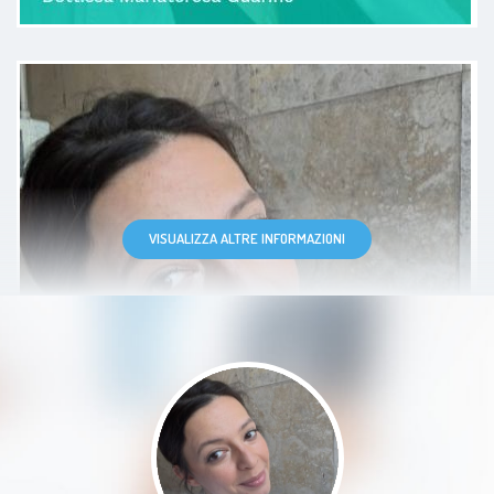
Una persona squisita, simpatica e
soprattutto bravissima
Paziente
VISUALIZZA ALTRE INFORMAZIONI
Professionista precisa e
scrupolosa. Studio pulito e ben
organizzato.